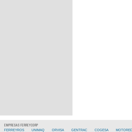
EMPRESAS FERREYCORP
FERREYROS
UNIMAQ
ORVISA
GENTRAC
COGESA
MOTORE