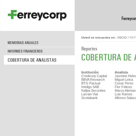
Ferreyco
Usted se encuentra en :
INICIO
/
REP
MEMORIAS ANUALES
Reportes
INFORMES FINANCIEROS
COBERTURA DE 
COBERTURA DE ANALISTAS
Institución
Analista
Credicorp Capital
Jasmine Helm
BBVA Research
Miguel Leiva
BTG Pactual
Cesar Perez
Inteligo SAB
Flor Felices
Kallpa Securities
Marco Aleman
Larrain Vial
Luis Ramos
Scotiabank
Alfonso Salaz